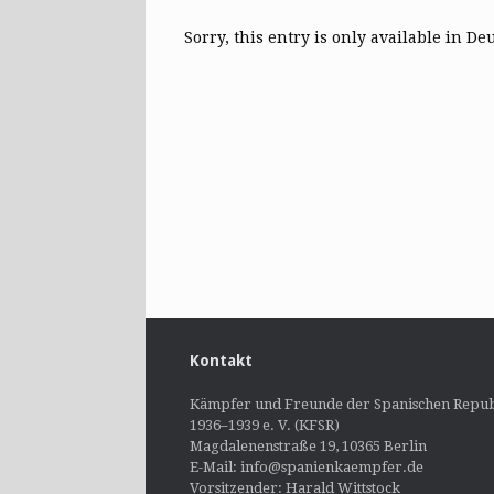
Sorry, this entry is only available in De
Kontakt
Kämpfer und Freunde der Spanischen Repub
1936–1939 e. V. (KFSR)
Magdalenenstraße 19, 10365 Berlin
E-Mail: info@spanienkaempfer.de
Vorsitzender: Harald Wittstock