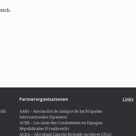
utsch.
Partnerorganisationen
Links
lik
AABI – Asociación de Amigos de las Brigadas
Internacionales (Spanien)
ACER – Les Amis des Combattants en Espagne
Républicaine (Frankreich)
ALBA – Abraham Lincoln Brigade Archives
(USA)