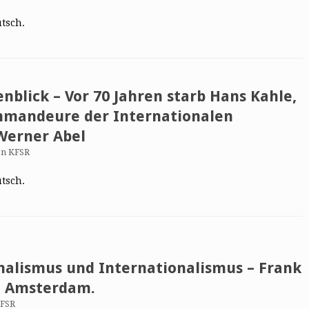
utsch.
nblick – Vor 70 Jahren starb Hans Kahle,
mmandeure der Internationalen
 Werner Abel
on KFSR
utsch.
nalismus und Internationalismus – Frank
, Amsterdam.
KFSR