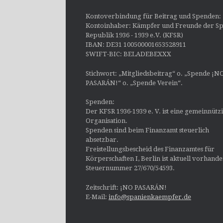
Kontoverbindung für Beitrag und Spenden:
Kontoinhaber: Kämpfer und Freunde der Sp
Republik 1936 - 1939 e.V. (KFSR)
IBAN: DE31 100500001653528911
SWIFT-BIC: BELADEBEXXX
Stichwort: „Mitgliedsbeitrag“ o. „Spende ¡N
PASARÁN!“ o. „Spende Verein“.
Spenden:
Der KFSR 1936-1939 e. V. ist eine gemeinnütz
Organisation.
Spenden sind beim Finanzamt steuerlich
absetzbar.
Freistellungsbescheid des Finanzamtes für
Körperschaften I, Berlin ist aktuell vorhand
Steuernummer 27/670/54593.
Zeitschrift: ¡NO PASARÁN!
E-Mail:
info@spanienkaempfer.de