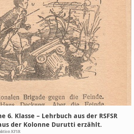
e 6. Klasse – Lehrbuch aus der RSFSR
aus der Kolonne Durutti erzählt.
aktion KFSR