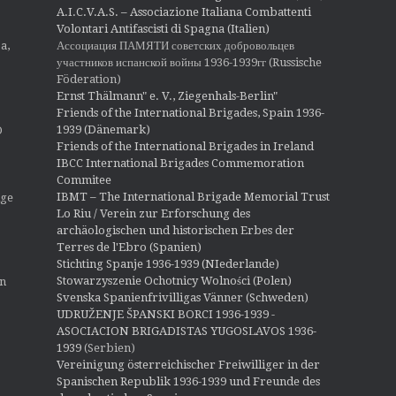
A.I.C.V.A.S. – Associazione Italiana Combattenti
Volontari Antifascisti di Spagna (Italien)
Ассоциация ПАМЯТИ советских добровольцев
a,
участников испанской войны 1936-1939гг (Russische
Föderation)
Ernst Thälmann" e. V., Ziegenhals-Berlin"
Friends of the International Brigades, Spain 1936-
1939 (Dänemark)
O
Friends of the International Brigades in Ireland
IBCC International Brigades Commemoration
Commitee
IBMT – The International Brigade Memorial Trust
ige
Lo Riu / Verein zur Erforschung des
archäologischen und historischen Erbes der
Terres de l'Ebro (Spanien)
Stichting Spanje 1936-1939 (NIederlande)
Stowarzyszenie Ochotnicy Wolności (Polen)
en
Svenska Spanienfrivilligas Vänner (Schweden)
UDRUŽENJE ŠPANSKI BORCI 1936-1939 -
ASOCIACION BRIGADISTAS YUGOSLAVOS 1936-
1939
(Serbien)
Vereinigung österreichischer Freiwilliger in der
Spanischen Republik 1936-1939 und Freunde des