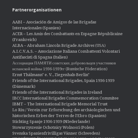
Partnerorganisationen
AABI – Asociación de Amigos de las Brigadas
Internacionales (Spanien)
ACER – Les Amis des Combattants en Espagne Républicaine
(Frankreich)
ALBA – Abraham Lincoln Brigade Archives
(USA)
A.I.C.V.A.S. – Associazione Italiana Combattenti Volontari
Antifascisti di Spagna (Italien)
Ассоциация ПАМЯТИ советских добровольцев участников
испанской войны 1936-1939гг (Russische Föderation)
Ernst Thälmann" e. V., Ziegenhals-Berlin"
Friends of the International Brigades, Spain 1936-1939
(Dänemark)
Friends of the International Brigades in Ireland
IBCC International Brigades Commemoration Commitee
IBMT – The International Brigade Memorial Trust
Lo Riu / Verein zur Erforschung des archäologischen und
historischen Erbes der Terres de l'Ebro (Spanien)
Stichting Spanje 1936-1939 (NIederlande)
Stowarzyszenie Ochotnicy Wolności (Polen)
Svenska Spanienfrivilligas Vänner (Schweden)