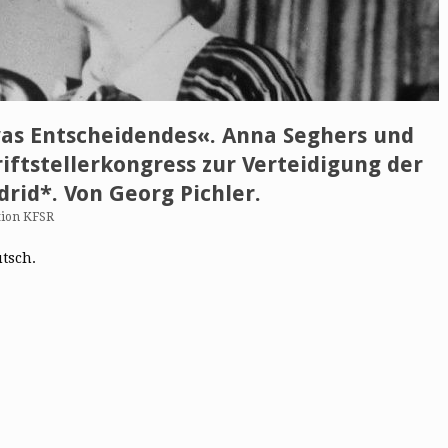
as Entscheidendes«. Anna Seghers und
riftstellerkongress zur Verteidigung der
drid*. Von Georg Pichler.
tion KFSR
utsch.