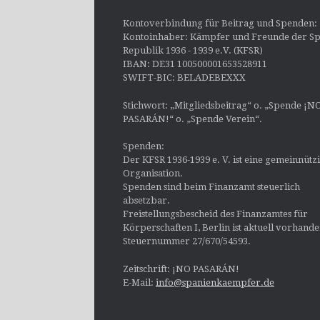
Kontoverbindung für Beitrag und Spenden:
Kontoinhaber: Kämpfer und Freunde der Sp
Republik 1936 - 1939 e.V. (KFSR)
IBAN: DE31 100500001653528911
SWIFT-BIC: BELADEBEXXX
Stichwort: „Mitgliedsbeitrag“ o. „Spende ¡N
PASARÁN!“ o. „Spende Verein“.
Spenden:
Der KFSR 1936-1939 e. V. ist eine gemeinnütz
Organisation.
Spenden sind beim Finanzamt steuerlich
absetzbar.
Freistellungsbescheid des Finanzamtes für
Körperschaften I, Berlin ist aktuell vorhand
Steuernummer 27/670/54593.
Zeitschrift: ¡NO PASARÁN!
E-Mail:
info@spanienkaempfer.de