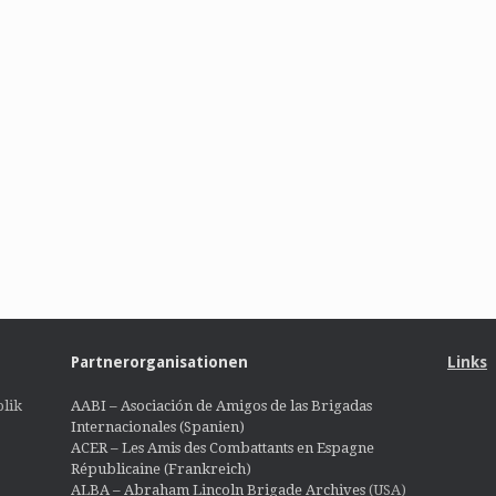
Partnerorganisationen
Links
lik
AABI – Asociación de Amigos de las Brigadas
Internacionales (Spanien)
ACER – Les Amis des Combattants en Espagne
Républicaine (Frankreich)
ALBA – Abraham Lincoln Brigade Archives
(USA)