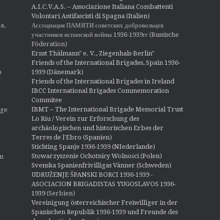
A.I.C.V.A.S. – Associazione Italiana Combattenti
Volontari Antifascisti di Spagna (Italien)
Ассоциация ПАМЯТИ советских добровольцев
a,
участников испанской войны 1936-1939гг (Russische
Föderation)
Ernst Thälmann" e. V., Ziegenhals-Berlin"
Friends of the International Brigades, Spain 1936-
1939 (Dänemark)
O
Friends of the International Brigades in Ireland
IBCC International Brigades Commemoration
Commitee
IBMT – The International Brigade Memorial Trust
ige
Lo Riu / Verein zur Erforschung des
archäologischen und historischen Erbes der
Terres de l'Ebro (Spanien)
Stichting Spanje 1936-1939 (NIederlande)
Stowarzyszenie Ochotnicy Wolności (Polen)
en
Svenska Spanienfrivilligas Vänner (Schweden)
UDRUŽENJE ŠPANSKI BORCI 1936-1939 -
ASOCIACION BRIGADISTAS YUGOSLAVOS 1936-
1939
(Serbien)
Vereinigung österreichischer Freiwilliger in der
Spanischen Republik 1936-1939 und Freunde des