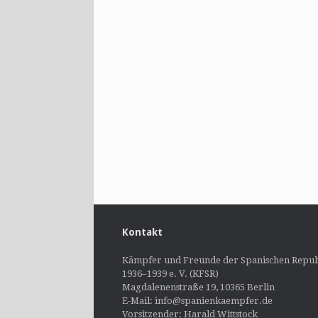
Kontakt
Kämpfer und Freunde der Spanischen Repub
1936–1939 e. V. (KFSR)
Magdalenenstraße 19, 10365 Berlin
E-Mail: info@spanienkaempfer.de
Vorsitzender: Harald Wittstock