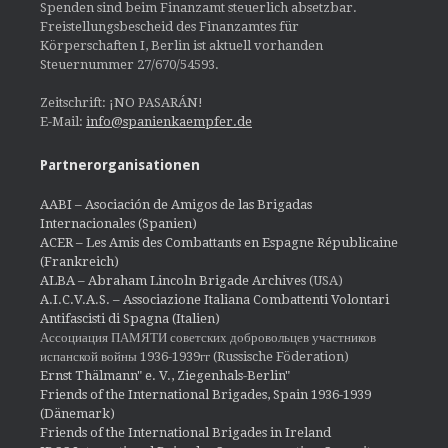
Spenden sind beim Finanzamt steuerlich absetzbar.
Freistellungsbescheid des Finanzamtes für
Körperschaften I, Berlin ist aktuell vorhanden
Steuernummer 27/670/54593.
Zeitschrift: ¡NO PASARÁN!
E-Mail:
info@spanienkaempfer.de
Partnerorganisationen
AABI – Asociación de Amigos de las Brigadas
Internacionales (Spanien)
ACER – Les Amis des Combattants en Espagne Républicaine
(Frankreich)
ALBA – Abraham Lincoln Brigade Archives
(USA)
A.I.C.V.A.S. – Associazione Italiana Combattenti Volontari
Antifascisti di Spagna (Italien)
Ассоциация ПАМЯТИ советских добровольцев участников
испанской войны 1936-1939гг (Russische Föderation)
Ernst Thälmann" e. V., Ziegenhals-Berlin"
Friends of the International Brigades, Spain 1936-1939
(Dänemark)
Friends of the International Brigades in Ireland