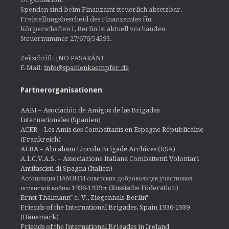
Spenden sind beim Finanzamt steuerlich absetzbar.
Freistellungsbescheid des Finanzamtes für
Körperschaften I, Berlin ist aktuell vorhanden
Steuernummer 27/670/54593.
Zeitschrift: ¡NO PASARÁN!
E-Mail:
info@spanienkaempfer.de
Partnerorganisationen
AABI – Asociación de Amigos de las Brigadas
Internacionales (Spanien)
ACER – Les Amis des Combattants en Espagne Républicaine
(Frankreich)
ALBA – Abraham Lincoln Brigade Archives
(USA)
A.I.C.V.A.S. – Associazione Italiana Combattenti Volontari
Antifascisti di Spagna (Italien)
Ассоциация ПАМЯТИ советских добровольцев участников
испанской войны 1936-1939гг (Russische Föderation)
Ernst Thälmann" e. V., Ziegenhals-Berlin"
Friends of the International Brigades, Spain 1936-1939
(Dänemark)
Friends of the International Brigades in Ireland