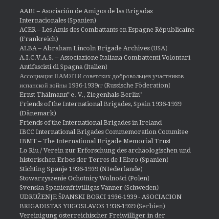
AABI – Asociación de Amigos de las Brigadas
Internacionales (Spanien)
ACER – Les Amis des Combattants en Espagne Républicaine
(Frankreich)
ALBA – Abraham Lincoln Brigade Archives
(USA)
A.I.C.V.A.S. – Associazione Italiana Combattenti Volontari
Antifascisti di Spagna (Italien)
Ассоциация ПАМЯТИ советских добровольцев участников
испанской войны 1936-1939гг (Russische Föderation)
Ernst Thälmann" e. V., Ziegenhals-Berlin"
Friends of the International Brigades, Spain 1936-1939
(Dänemark)
Friends of the International Brigades in Ireland
IBCC International Brigades Commemoration Commitee
IBMT – The International Brigade Memorial Trust
Lo Riu / Verein zur Erforschung des archäologischen und
historischen Erbes der Terres de l'Ebro (Spanien)
Stichting Spanje 1936-1939 (NIederlande)
Stowarzyszenie Ochotnicy Wolności (Polen)
Svenska Spanienfrivilligas Vänner (Schweden)
UDRUŽENJE ŠPANSKI BORCI 1936-1939 - ASOCIACION
BRIGADISTAS YUGOSLAVOS 1936-1939
(Serbien)
Vereinigung österreichischer Freiwilliger in der