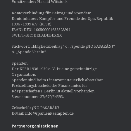
Vorsitzender: Harald Wittstock
Kontoverbindung für Beitrag und Spenden:
Kontoinhaber: Kämpfer und Freunde der Spa, Republik
1936 - 1939 e.V. (KFSR)
IBAN: DE31 100500001653528911
SWIFT-BIC: BELADEBEXXX
Stichwort: „Mitgliedsbeitrag“ o. „Spende ¡NO PASARÁN!“
o. „Spende Verein“.
Spenden:
Der KFSR 1936-1939 e. V. ist eine gemeinnützige
Organisation.
Spenden sind beim Finanzamt steuerlich absetzbar.
Freistellungsbescheid des Finanzamtes für
Körperschaften I, Berlin ist aktuell vorhanden
Steuernummer 27/670/54593.
Zeitschrift: ¡NO PASARÁN!
E-Mail:
info@spanienkaempfer.de
Partnerorganisationen