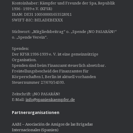
Kontoinhaber: Kämpfer und Freunde der Spa, Republik
1936 - 1939 e.V. (KFSR)
IBAN: DE31 100500001653528911
SWIFT-BIC: BELADEBEXXX
Stichwort: „Mitgliedsbeitrag“ o. „Spende ¡NO PASARÁN!“
o. „Spende Verein“.
Spenden:
Der KFSR 1936-1939 e. V. ist eine gemeinnützige
Organisation.
Spenden sind beim Finanzamt steuerlich absetzbar.
Freistellungsbescheid des Finanzamtes für
Körperschaften I, Berlin ist aktuell vorhanden
Steuernummer 27/670/54593.
Zeitschrift: ¡NO PASARÁN!
E-Mail:
info@spanienkaempfer.de
Partnerorganisationen
AABI – Asociación de Amigos de las Brigadas
Internacionales (Spanien)