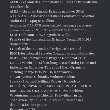
ACER – Les Amis des Combattants en Espagne Républicaine
(Frankreich)
ALBA – Abraham Lincoln Brigade Archives
(USA)
A.I.C.V.A.S. – Associazione Italiana Combattenti Volontari
Antifascisti di Spagna (Italien)
Ассоциация ПАМЯТИ советских добровольцев участников
испанской войны 1936-1939гг (Russische Föderation)
Ernst Thälmann" e. V., Ziegenhals-Berlin"
Friends of the International Brigades, Spain 1936-1939
(Dänemark)
Friends of the International Brigades in Ireland
IBCC International Brigades Commemoration Commitee
IBMT – The International Brigade Memorial Trust
Lo Riu / Verein zur Erforschung des archäologischen und
historischen Erbes der Terres de l'Ebro (Spanien)
Stichting Spanje 1936-1939 (NIederlande)
Stowarzyszenie Ochotnicy Wolności (Polen)
Svenska Spanienfrivilligas Vänner (Schweden)
UDRUŽENJE ŠPANSKI BORCI 1936-1939 - ASOCIACION
BRIGADISTAS YUGOSLAVOS 1936-1939
(Serbien)
Vereinigung österreichischer Freiwilliger in der
Spanischen Republik 1936-1939 und Freunde des
demokratischen Spanien
Freunde des IISR