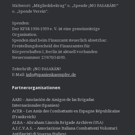
Stichwort: „Mitgliedsbeitrag“ o. „Spende ¡NO PASARÁN!“
o. „Spende Verein“.
Spenden:
Der KFSR 1936-1939 e. V. ist eine gemeinnützige
Organisation.
Spenden sind beim Finanzamt steuerlich absetzbar.
Freistellungsbescheid des Finanzamtes für
Körperschaften I, Berlin ist aktuell vorhanden
Steuernummer 27/670/54593.
Zeitschrift: ¡NO PASARÁN!
E-Mail:
info@spanienkaempfer.de
Partnerorganisationen
AABI – Asociación de Amigos de las Brigadas
Internacionales (Spanien)
ACER – Les Amis des Combattants en Espagne Républicaine
(Frankreich)
ALBA – Abraham Lincoln Brigade Archives
(USA)
A.I.C.V.A.S. – Associazione Italiana Combattenti Volontari
Antifascisti di Spagna (Italien)