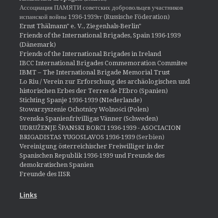
Ассоциация ПАМЯТИ советских добровольцев участников
испанской войны 1936-1939гг (Russische Föderation)
Ernst Thälmann" e. V., Ziegenhals-Berlin"
Friends of the International Brigades, Spain 1936-1939
(Dänemark)
Friends of the International Brigades in Ireland
IBCC International Brigades Commemoration Commitee
IBMT – The International Brigade Memorial Trust
Lo Riu / Verein zur Erforschung des archäologischen und
historischen Erbes der Terres de l'Ebro (Spanien)
Stichting Spanje 1936-1939 (NIederlande)
Stowarzyszenie Ochotnicy Wolności (Polen)
Svenska Spanienfrivilligas Vänner (Schweden)
UDRUŽENJE ŠPANSKI BORCI 1936-1939 - ASOCIACION
BRIGADISTAS YUGOSLAVOS 1936-1939
(Serbien)
Vereinigung österreichischer Freiwilliger in der
Spanischen Republik 1936-1939 und Freunde des
demokratischen Spanien
Freunde des IISR
Links