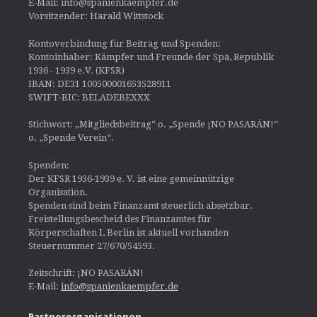
E-Mail: info@spanienkaempfer.de
Vorsitzender: Harald Wittstock
Kontoverbindung für Beitrag und Spenden:
Kontoinhaber: Kämpfer und Freunde der Spa, Republik
1936 - 1939 e.V. (KFSR)
IBAN: DE31 100500001653528911
SWIFT-BIC: BELADEBEXXX
Stichwort: „Mitgliedsbeitrag“ o. „Spende ¡NO PASARÁN!“
o. „Spende Verein“.
Spenden:
Der KFSR 1936-1939 e. V. ist eine gemeinnützige
Organisation.
Spenden sind beim Finanzamt steuerlich absetzbar.
Freistellungsbescheid des Finanzamtes für
Körperschaften I, Berlin ist aktuell vorhanden
Steuernummer 27/670/54593.
Zeitschrift: ¡NO PASARÁN!
E-Mail:
info@spanienkaempfer.de