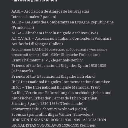
Partnerorganisationen
AABI – Asociación de Amigos de las Brigadas
Internacionales (Spanien)
ACER – Les Amis des Combattants en Espagne Républicaine
(Frankreich)
ALBA – Abraham Lincoln Brigade Archives
(USA)
A.I.C.V.A.S. – Associazione Italiana Combattenti Volontari
Antifascisti di Spagna (Italien)
Ассоциация ПАМЯТИ советских добровольцев участников
испанской войны 1936-1939гг (Russische Föderation)
Ernst Thälmann" e. V., Ziegenhals-Berlin"
Friends of the International Brigades, Spain 1936-1939
(Dänemark)
Friends of the International Brigades in Ireland
IBCC International Brigades Commemoration Commitee
IBMT – The International Brigade Memorial Trust
Lo Riu / Verein zur Erforschung des archäologischen und
historischen Erbes der Terres de l'Ebro (Spanien)
Stichting Spanje 1936-1939 (NIederlande)
Stowarzyszenie Ochotnicy Wolności (Polen)
Svenska Spanienfrivilligas Vänner (Schweden)
UDRUŽENJE ŠPANSKI BORCI 1936-1939 - ASOCIACION
BRIGADISTAS YUGOSLAVOS 1936-1939
(Serbien)