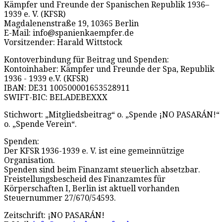
Kämpfer und Freunde der Spanischen Republik 1936–
1939 e. V. (KFSR)
Magdalenenstraße 19, 10365 Berlin
E-Mail: info@spanienkaempfer.de
Vorsitzender: Harald Wittstock
Kontoverbindung für Beitrag und Spenden:
Kontoinhaber: Kämpfer und Freunde der Spa, Republik
1936 - 1939 e.V. (KFSR)
IBAN: DE31 100500001653528911
SWIFT-BIC: BELADEBEXXX
Stichwort: „Mitgliedsbeitrag“ o. „Spende ¡NO PASARÁN!“
o. „Spende Verein“.
Spenden:
Der KFSR 1936-1939 e. V. ist eine gemeinnützige
Organisation.
Spenden sind beim Finanzamt steuerlich absetzbar.
Freistellungsbescheid des Finanzamtes für
Körperschaften I, Berlin ist aktuell vorhanden
Steuernummer 27/670/54593.
Zeitschrift: ¡NO PASARÁN!