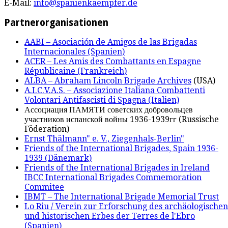
E-Mail:
info@spanienkaempfer.de
Partnerorganisationen
AABI – Asociación de Amigos de las Brigadas
Internacionales (Spanien)
ACER – Les Amis des Combattants en Espagne
Républicaine (Frankreich)
ALBA – Abraham Lincoln Brigade Archives
(USA)
A.I.C.V.A.S. – Associazione Italiana Combattenti
Volontari Antifascisti di Spagna (Italien)
Ассоциация ПАМЯТИ советских добровольцев
участников испанской войны 1936-1939гг (Russische
Föderation)
Ernst Thälmann" e. V., Ziegenhals-Berlin"
Friends of the International Brigades, Spain 1936-
1939 (Dänemark)
Friends of the International Brigades in Ireland
IBCC International Brigades Commemoration
Commitee
IBMT – The International Brigade Memorial Trust
Lo Riu / Verein zur Erforschung des archäologischen
und historischen Erbes der Terres de l'Ebro
(Spanien)