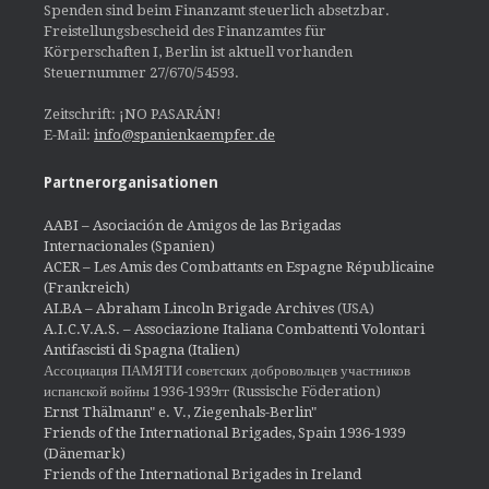
Spenden sind beim Finanzamt steuerlich absetzbar.
Freistellungsbescheid des Finanzamtes für
Körperschaften I, Berlin ist aktuell vorhanden
Steuernummer 27/670/54593.
Zeitschrift: ¡NO PASARÁN!
E-Mail:
info@spanienkaempfer.de
Partnerorganisationen
AABI – Asociación de Amigos de las Brigadas
Internacionales (Spanien)
ACER – Les Amis des Combattants en Espagne Républicaine
(Frankreich)
ALBA – Abraham Lincoln Brigade Archives
(USA)
A.I.C.V.A.S. – Associazione Italiana Combattenti Volontari
Antifascisti di Spagna (Italien)
Ассоциация ПАМЯТИ советских добровольцев участников
испанской войны 1936-1939гг (Russische Föderation)
Ernst Thälmann" e. V., Ziegenhals-Berlin"
Friends of the International Brigades, Spain 1936-1939
(Dänemark)
Friends of the International Brigades in Ireland