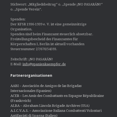
Stichwort: „Mitgliedsbeitrag“ o. „Spende ¡NO PASARÁN!“
o. „Spende Verein“.
Spenden:
Der KFSR 1936-1939 e. V. ist eine gemeinnützige
Organisation.
Spenden sind beim Finanzamt steuerlich absetzbar.
Freistellungsbescheid des Finanzamtes für
Körperschaften I, Berlin ist aktuell vorhanden
Steuernummer 27/670/54593.
Zeitschrift: ¡NO PASARÁN!
E-Mail:
info@spanienkaempfer.de
Partnerorganisationen
AABI – Asociación de Amigos de las Brigadas
Internacionales (Spanien)
ACER – Les Amis des Combattants en Espagne Républicaine
(Frankreich)
ALBA – Abraham Lincoln Brigade Archives
(USA)
A.I.C.V.A.S. – Associazione Italiana Combattenti Volontari
Antifascisti di Spagna (Italien)