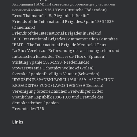
Ассоциация ПАМЯТИ советских добровольцев участников
испанской войны 1936-1939гг (Russische Föderation)
Ernst Thälmann" e. V., Ziegenhals-Berlin"
Friends of the International Brigades, Spain 1936-1939
(Dänemark)
Friends of the International Brigades in Ireland
IBCC International Brigades Commemoration Commitee
IBMT – The International Brigade Memorial Trust
Lo Riu / Verein zur Erforschung des archäologischen und
historischen Erbes der Terres de l'Ebro (Spanien)
Stichting Spanje 1936-1939 (NIederlande)
Stowarzyszenie Ochotnicy Wolności (Polen)
Svenska Spanienfrivilligas Vänner (Schweden)
UDRUŽENJE ŠPANSKI BORCI 1936-1939 - ASOCIACION
BRIGADISTAS YUGOSLAVOS 1936-1939
(Serbien)
Vereinigung österreichischer Freiwilliger in der
Spanischen Republik 1936-1939 und Freunde des
demokratischen Spanien
Freunde des IISR
Links