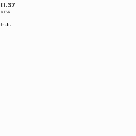
II.37
n KFSR
utsch.