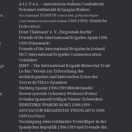
A.I.C.V.A.S. – Associazione Italiana Combattenti
Volontari Antifascisti di Spagna (Italien)
Ассоциация ПАМЯТИ советских добровольцев
a,
участников испанской войны 1936-1939гг (Russische
Föderation)
Ernst Thälmann" e. V., Ziegenhals-Berlin"
Friends of the International Brigades, Spain 1936-
1939 (Dänemark)
O
Friends of the International Brigades in Ireland
IBCC International Brigades Commemoration
Commitee
IBMT – The International Brigade Memorial Trust
ige
Lo Riu / Verein zur Erforschung des
archäologischen und historischen Erbes der
Terres de l'Ebro (Spanien)
Stichting Spanje 1936-1939 (NIederlande)
Stowarzyszenie Ochotnicy Wolności (Polen)
en
Svenska Spanienfrivilligas Vänner (Schweden)
UDRUŽENJE ŠPANSKI BORCI 1936-1939 -
ASOCIACION BRIGADISTAS YUGOSLAVOS 1936-
1939
(Serbien)
Vereinigung österreichischer Freiwilliger in der
Spanischen Republik 1936-1939 und Freunde des