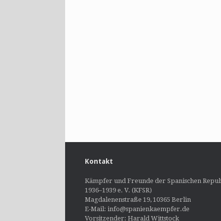
Kontakt
Kämpfer und Freunde der Spanischen Repub
1936–1939 e. V. (KFSR)
Magdalenenstraße 19, 10365 Berlin
E-Mail: info@spanienkaempfer.de
Vorsitzender: Harald Wittstock