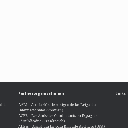
Partnerorganisationen
Links
lik
AABI – Asociación de Amigos de las Brigadas
Internacionales (Spanien)
ACER – Les Amis des Combattants en Espagne
Républicaine (Frankreich)
ALBA – Abraham Lincoln Brigade Archives
(USA)