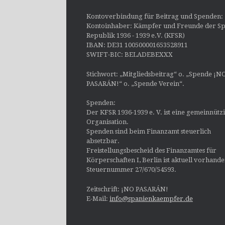
Kontoverbindung für Beitrag und Spenden:
Kontoinhaber: Kämpfer und Freunde der Sp
Republik 1936 - 1939 e.V. (KFSR)
IBAN: DE31 100500001653528911
SWIFT-BIC: BELADEBEXXX
Stichwort: „Mitgliedsbeitrag“ o. „Spende ¡N
PASARÁN!“ o. „Spende Verein“.
Spenden:
Der KFSR 1936-1939 e. V. ist eine gemeinnütz
Organisation.
Spenden sind beim Finanzamt steuerlich
absetzbar.
Freistellungsbescheid des Finanzamtes für
Körperschaften I, Berlin ist aktuell vorhand
Steuernummer 27/670/54593.
Zeitschrift: ¡NO PASARÁN!
E-Mail:
info@spanienkaempfer.de