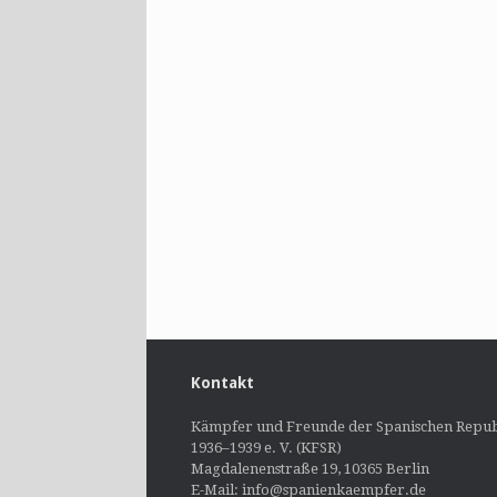
Kontakt
Kämpfer und Freunde der Spanischen Repub
1936–1939 e. V. (KFSR)
Magdalenenstraße 19, 10365 Berlin
E-Mail: info@spanienkaempfer.de