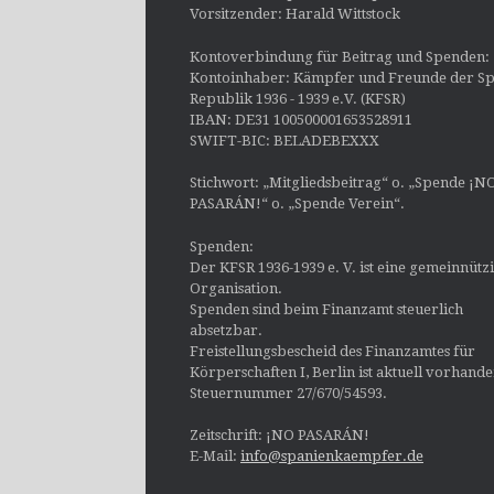
Vorsitzender: Harald Wittstock
Kontoverbindung für Beitrag und Spenden:
Kontoinhaber: Kämpfer und Freunde der Sp
Republik 1936 - 1939 e.V. (KFSR)
IBAN: DE31 100500001653528911
SWIFT-BIC: BELADEBEXXX
Stichwort: „Mitgliedsbeitrag“ o. „Spende ¡N
PASARÁN!“ o. „Spende Verein“.
Spenden:
Der KFSR 1936-1939 e. V. ist eine gemeinnütz
Organisation.
Spenden sind beim Finanzamt steuerlich
absetzbar.
Freistellungsbescheid des Finanzamtes für
Körperschaften I, Berlin ist aktuell vorhand
Steuernummer 27/670/54593.
Zeitschrift: ¡NO PASARÁN!
E-Mail:
info@spanienkaempfer.de