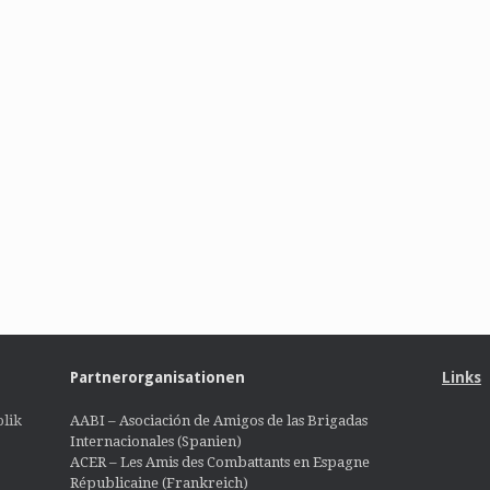
Partnerorganisationen
Links
lik
AABI – Asociación de Amigos de las Brigadas
Internacionales (Spanien)
ACER – Les Amis des Combattants en Espagne
Républicaine (Frankreich)