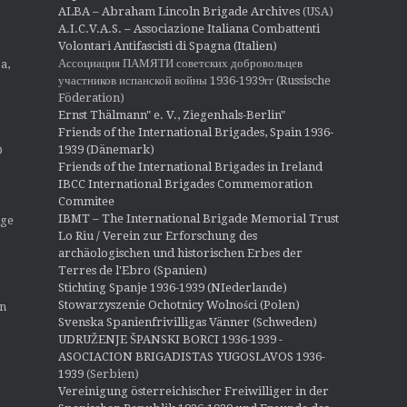
ALBA – Abraham Lincoln Brigade Archives
(USA)
A.I.C.V.A.S. – Associazione Italiana Combattenti
Volontari Antifascisti di Spagna (Italien)
Ассоциация ПАМЯТИ советских добровольцев
a,
участников испанской войны 1936-1939гг (Russische
Föderation)
Ernst Thälmann" e. V., Ziegenhals-Berlin"
Friends of the International Brigades, Spain 1936-
1939 (Dänemark)
O
Friends of the International Brigades in Ireland
IBCC International Brigades Commemoration
Commitee
IBMT – The International Brigade Memorial Trust
ige
Lo Riu / Verein zur Erforschung des
archäologischen und historischen Erbes der
Terres de l'Ebro (Spanien)
Stichting Spanje 1936-1939 (NIederlande)
Stowarzyszenie Ochotnicy Wolności (Polen)
en
Svenska Spanienfrivilligas Vänner (Schweden)
UDRUŽENJE ŠPANSKI BORCI 1936-1939 -
ASOCIACION BRIGADISTAS YUGOSLAVOS 1936-
1939
(Serbien)
Vereinigung österreichischer Freiwilliger in der