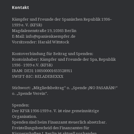
Kontakt
Kämpfer und Freunde der Spanischen Republik 1936–
1939 e. V. (KFSR)
Magdalenenstraße 19, 10365 Berlin
E-Mail: info@spanienkaempfer.de
Vorsitzender: Harald Wittstock
Kontoverbindung für Beitrag und Spenden:
Kontoinhaber: Kämpfer und Freunde der Spa, Republik
1936 - 1939 e.V. (KFSR)
IBAN: DE31 100500001653528911
SWIFT-BIC: BELADEBEXXX
Stichwort: „Mitgliedsbeitrag“ o. „Spende ¡NO PASARÁN!“
o. „Spende Verein“.
Spenden:
Der KFSR 1936-1939 e. V. ist eine gemeinnützige
Organisation.
Spenden sind beim Finanzamt steuerlich absetzbar.
Freistellungsbescheid des Finanzamtes für
Körperschaften I, Berlin ist aktuell vorhanden