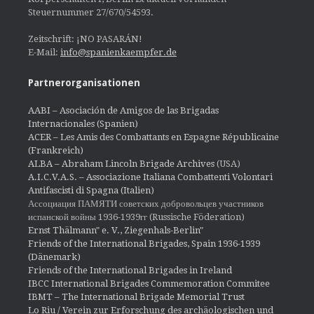
Steuernummer 27/670/54593.
Zeitschrift: ¡NO PASARÁN!
E-Mail:
info@spanienkaempfer.de
Partnerorganisationen
AABI – Asociación de Amigos de las Brigadas
Internacionales (Spanien)
ACER – Les Amis des Combattants en Espagne Républicaine
(Frankreich)
ALBA – Abraham Lincoln Brigade Archives
(USA)
A.I.C.V.A.S. – Associazione Italiana Combattenti Volontari
Antifascisti di Spagna (Italien)
Ассоциация ПАМЯТИ советских добровольцев участников
испанской войны 1936-1939гг (Russische Föderation)
Ernst Thälmann" e. V., Ziegenhals-Berlin"
Friends of the International Brigades, Spain 1936-1939
(Dänemark)
Friends of the International Brigades in Ireland
IBCC International Brigades Commemoration Commitee
IBMT – The International Brigade Memorial Trust
Lo Riu / Verein zur Erforschung des archäologischen und