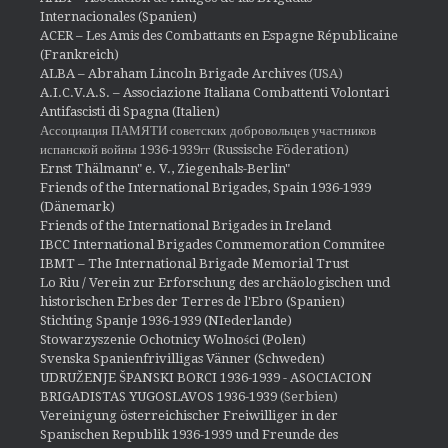
Internacionales (Spanien)
ACER – Les Amis des Combattants en Espagne Républicaine
(Frankreich)
ALBA – Abraham Lincoln Brigade Archives
(USA)
A.I.C.V.A.S. – Associazione Italiana Combattenti Volontari
Antifascisti di Spagna (Italien)
Ассоциация ПАМЯТИ советских добровольцев участников
испанской войны 1936-1939гг (Russische Föderation)
Ernst Thälmann" e. V., Ziegenhals-Berlin"
Friends of the International Brigades, Spain 1936-1939
(Dänemark)
Friends of the International Brigades in Ireland
IBCC International Brigades Commemoration Commitee
IBMT – The International Brigade Memorial Trust
Lo Riu / Verein zur Erforschung des archäologischen und
historischen Erbes der Terres de l'Ebro (Spanien)
Stichting Spanje 1936-1939 (NIederlande)
Stowarzyszenie Ochotnicy Wolności (Polen)
Svenska Spanienfrivilligas Vänner (Schweden)
UDRUŽENJE ŠPANSKI BORCI 1936-1939 - ASOCIACION
BRIGADISTAS YUGOSLAVOS 1936-1939
(Serbien)
Vereinigung österreichischer Freiwilliger in der
Spanischen Republik 1936-1939 und Freunde des