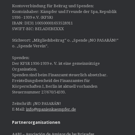
Kontoverbindung für Beitrag und Spenden:
Kontoinhaber: Kämpfer und Freunde der Spa, Republik
1936 - 1939 e.V. (KFSR)
IBAN: DE31 100500001653528911
SWIFT-BIC: BELADEBEXXX
Stichwort: „Mitgliedsbeitrag“ o. „Spende ¡NO PASARÁN!“
o. „Spende Verein“.
Spenden:
Der KFSR 1936-1939 e. V. ist eine gemeinnützige
Organisation.
Spenden sind beim Finanzamt steuerlich absetzbar.
Freistellungsbescheid des Finanzamtes für
Körperschaften I, Berlin ist aktuell vorhanden
Steuernummer 27/670/54593.
Zeitschrift: ¡NO PASARÁN!
E-Mail:
info@spanienkaempfer.de
Partnerorganisationen
AABI – Asociación de Amigos de las Brigadas