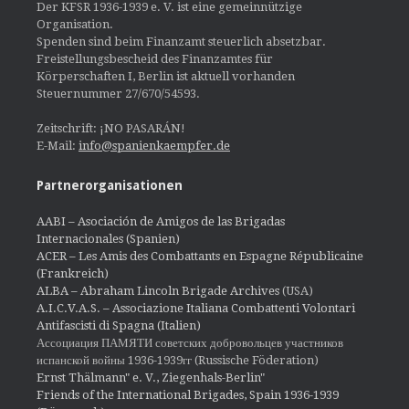
Der KFSR 1936-1939 e. V. ist eine gemeinnützige
Organisation.
Spenden sind beim Finanzamt steuerlich absetzbar.
Freistellungsbescheid des Finanzamtes für
Körperschaften I, Berlin ist aktuell vorhanden
Steuernummer 27/670/54593.
Zeitschrift: ¡NO PASARÁN!
E-Mail:
info@spanienkaempfer.de
Partnerorganisationen
AABI – Asociación de Amigos de las Brigadas
Internacionales (Spanien)
ACER – Les Amis des Combattants en Espagne Républicaine
(Frankreich)
ALBA – Abraham Lincoln Brigade Archives
(USA)
A.I.C.V.A.S. – Associazione Italiana Combattenti Volontari
Antifascisti di Spagna (Italien)
Ассоциация ПАМЯТИ советских добровольцев участников
испанской войны 1936-1939гг (Russische Föderation)
Ernst Thälmann" e. V., Ziegenhals-Berlin"
Friends of the International Brigades, Spain 1936-1939