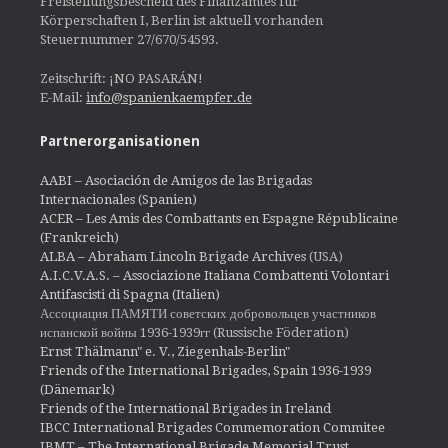
Freistellungsbescheid des Finanzamtes für
Körperschaften I, Berlin ist aktuell vorhanden
Steuernummer 27/670/54593.
Zeitschrift: ¡NO PASARÁN!
E-Mail:
info@spanienkaempfer.de
Partnerorganisationen
AABI – Asociación de Amigos de las Brigadas
Internacionales (Spanien)
ACER – Les Amis des Combattants en Espagne Républicaine
(Frankreich)
ALBA – Abraham Lincoln Brigade Archives
(USA)
A.I.C.V.A.S. – Associazione Italiana Combattenti Volontari
Antifascisti di Spagna (Italien)
Ассоциация ПАМЯТИ советских добровольцев участников
испанской войны 1936-1939гг (Russische Föderation)
Ernst Thälmann" e. V., Ziegenhals-Berlin"
Friends of the International Brigades, Spain 1936-1939
(Dänemark)
Friends of the International Brigades in Ireland
IBCC International Brigades Commemoration Commitee
IBMT – The International Brigade Memorial Trust