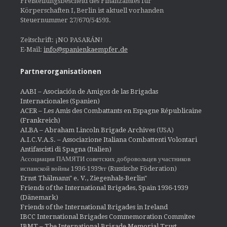
Freistellungsbescheid des Finanzamtes für
Körperschaften I, Berlin ist aktuell vorhanden
Steuernummer 27/670/54593.
Zeitschrift: ¡NO PASARÁN!
E-Mail:
info@spanienkaempfer.de
Partnerorganisationen
AABI – Asociación de Amigos de las Brigadas
Internacionales (Spanien)
ACER – Les Amis des Combattants en Espagne Républicaine
(Frankreich)
ALBA – Abraham Lincoln Brigade Archives
(USA)
A.I.C.V.A.S. – Associazione Italiana Combattenti Volontari
Antifascisti di Spagna (Italien)
Ассоциация ПАМЯТИ советских добровольцев участников
испанской войны 1936-1939гг (Russische Föderation)
Ernst Thälmann" e. V., Ziegenhals-Berlin"
Friends of the International Brigades, Spain 1936-1939
(Dänemark)
Friends of the International Brigades in Ireland
IBCC International Brigades Commemoration Commitee
IBMT – The International Brigade Memorial Trust