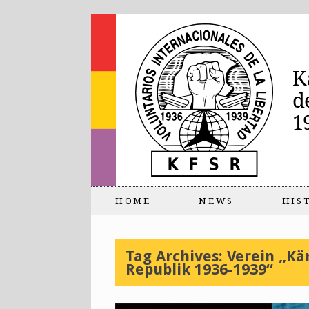
HOME
NEWS
HIS
Tag Archives:
Verein „Kä
Republik 1936-1939“