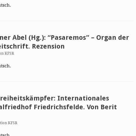
utsch.
ner Abel (Hg.): “Pasaremos” – Organ der
eitschrift. Rezension
on KFSR
utsch.
reiheitskämpfer: Internationales
friedhof Friedrichsfelde. Von Berit
tion KFSR
utsch.