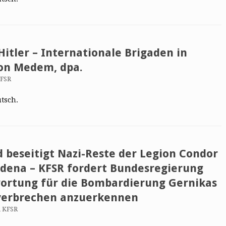
itler – Internationale Brigaden in
von Medem, dpa.
KFSR
utsch.
 beseitigt Nazi-Reste der Legion Condor
dena – KFSR fordert Bundesregierung
wortung für die Bombardierung Gernikas
sverbrechen anzuerkennen
n KFSR