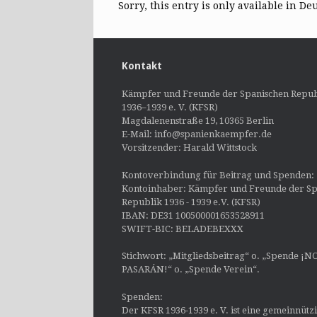
Sorry, this entry is only available in De
Kontakt
Kämpfer und Freunde der Spanischen Repub
1936–1939 e. V. (KFSR)
Magdalenenstraße 19, 10365 Berlin
E-Mail: info@spanienkaempfer.de
Vorsitzender: Harald Wittstock
Kontoverbindung für Beitrag und Spenden:
Kontoinhaber: Kämpfer und Freunde der Sp
Republik 1936 - 1939 e.V. (KFSR)
IBAN: DE31 100500001653528911
SWIFT-BIC: BELADEBEXXX
Stichwort: „Mitgliedsbeitrag“ o. „Spende ¡N
PASARÁN!“ o. „Spende Verein“.
Spenden:
Der KFSR 1936-1939 e. V. ist eine gemeinnütz