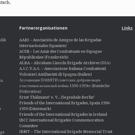
utsch.
Partnerorganisationen
Links
lik
AABI – Asociación de Amigos de las Brigadas
Internacionales (Spanien)
ACER – Les Amis des Combattants en Espagne
Républicaine (Frankreich)
ALBA – Abraham Lincoln Brigade Archives
(USA)
A.I.C.V.A.S. – Associazione Italiana Combattenti
Volontari Antifascisti di Spagna (Italien)
Ассоциация ПАМЯТИ советских добровольцев
a,
участников испанской войны 1936-1939гг (Russische
Föderation)
Ernst Thälmann" e. V., Ziegenhals-Berlin"
Friends of the International Brigades, Spain 1936-
1939 (Dänemark)
O
Friends of the International Brigades in Ireland
IBCC International Brigades Commemoration
Commitee
IBMT – The International Brigade Memorial Trust
ige