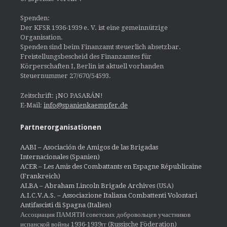
Spenden:
Der KFSR 1936-1939 e. V. ist eine gemeinnützige
Organisation.
Spenden sind beim Finanzamt steuerlich absetzbar.
Freistellungsbescheid des Finanzamtes für
Körperschaften I, Berlin ist aktuell vorhanden
Steuernummer 27/670/54593.
Zeitschrift: ¡NO PASARÁN!
E-Mail:
info@spanienkaempfer.de
Partnerorganisationen
AABI – Asociación de Amigos de las Brigadas
Internacionales (Spanien)
ACER – Les Amis des Combattants en Espagne Républicaine
(Frankreich)
ALBA – Abraham Lincoln Brigade Archives
(USA)
A.I.C.V.A.S. – Associazione Italiana Combattenti Volontari
Antifascisti di Spagna (Italien)
Ассоциация ПАМЯТИ советских добровольцев участников
испанской войны 1936-1939гг (Russische Föderation)