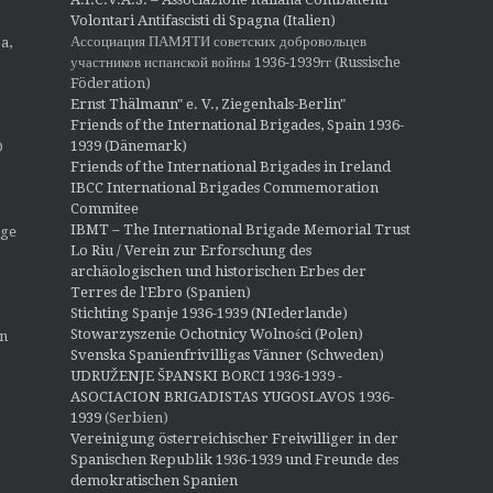
Volontari Antifascisti di Spagna (Italien)
Ассоциация ПАМЯТИ советских добровольцев
a,
участников испанской войны 1936-1939гг (Russische
Föderation)
Ernst Thälmann" e. V., Ziegenhals-Berlin"
Friends of the International Brigades, Spain 1936-
1939 (Dänemark)
O
Friends of the International Brigades in Ireland
IBCC International Brigades Commemoration
Commitee
IBMT – The International Brigade Memorial Trust
ige
Lo Riu / Verein zur Erforschung des
archäologischen und historischen Erbes der
Terres de l'Ebro (Spanien)
Stichting Spanje 1936-1939 (NIederlande)
Stowarzyszenie Ochotnicy Wolności (Polen)
en
Svenska Spanienfrivilligas Vänner (Schweden)
UDRUŽENJE ŠPANSKI BORCI 1936-1939 -
ASOCIACION BRIGADISTAS YUGOSLAVOS 1936-
1939
(Serbien)
Vereinigung österreichischer Freiwilliger in der
Spanischen Republik 1936-1939 und Freunde des
demokratischen Spanien