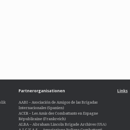
Partnerorganisationen
Links
lik
AABI – Asociación de Amigos de las Brigadas
Internacionales (Spanien)
ACER – Les Amis des Combattants en Espagne
Républicaine (Frankreich)
ALBA – Abraham Lincoln Brigade Archives
(USA)
A.I.C.V.A.S. – Associazione Italiana Combattenti