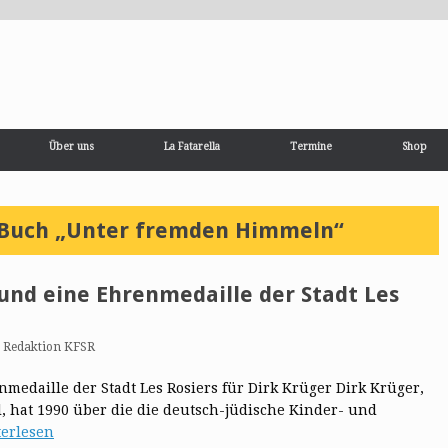
Über uns
La Fatarella
Termine
Shop
 Buch „Unter fremden Himmeln“
nd eine Ehrenmedaille der Stadt Les
n
Redaktion KFSR
edaille der Stadt Les Rosiers für Dirk Krüger Dirk Krüger,
, hat 1990 über die die deutsch-jüdische Kinder- und
erlesen