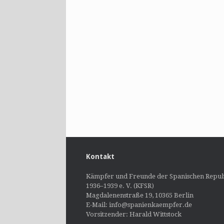
Kontakt
Kämpfer und Freunde der Spanischen Repub
1936–1939 e. V. (KFSR)
Magdalenenstraße 19, 10365 Berlin
E-Mail: info@spanienkaempfer.de
Vorsitzender: Harald Wittstock