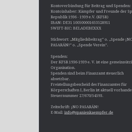
Kontoverbindung für Beitrag und Spenden:
Kontoinhaber: Kämpfer und Freunde der Sp
Republik 1936 - 1939 e.V. (KFSR)
IBAN: DE31 100500001653528911
SWIFT-BIC: BELADEBEXXX
Stichwort: „Mitgliedsbeitrag“ o. „Spende ¡N
PASARÁN!“ o. „Spende Verein“.
Spenden:
Der KFSR 1936-1939 e. V. ist eine gemeinnütz
Organisation.
Spenden sind beim Finanzamt steuerlich
absetzbar.
Freistellungsbescheid des Finanzamtes für
Körperschaften I, Berlin ist aktuell vorhand
Steuernummer 27/670/54593.
Zeitschrift: ¡NO PASARÁN!
E-Mail:
info@spanienkaempfer.de