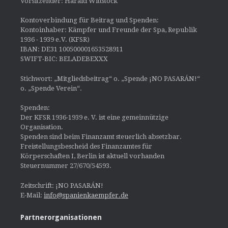
Vorsitzender: Harald Wittstock
Kontoverbindung für Beitrag und Spenden:
Kontoinhaber: Kämpfer und Freunde der Spa, Republik
1936 - 1939 e.V. (KFSR)
IBAN: DE31 100500001653528911
SWIFT-BIC: BELADEBEXXX
Stichwort: „Mitgliedsbeitrag“ o. „Spende ¡NO PASARÁN!“
o. „Spende Verein“.
Spenden:
Der KFSR 1936-1939 e. V. ist eine gemeinnützige
Organisation.
Spenden sind beim Finanzamt steuerlich absetzbar.
Freistellungsbescheid des Finanzamtes für
Körperschaften I, Berlin ist aktuell vorhanden
Steuernummer 27/670/54593.
Zeitschrift: ¡NO PASARÁN!
E-Mail:
info@spanienkaempfer.de
Partnerorganisationen