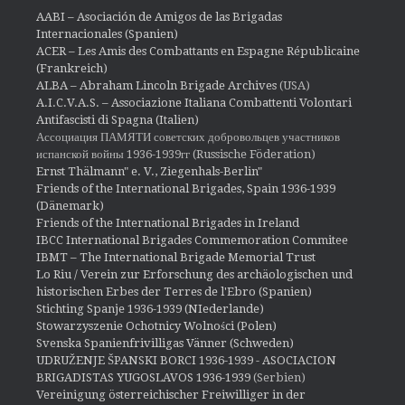
AABI – Asociación de Amigos de las Brigadas
Internacionales (Spanien)
ACER – Les Amis des Combattants en Espagne Républicaine
(Frankreich)
ALBA – Abraham Lincoln Brigade Archives
(USA)
A.I.C.V.A.S. – Associazione Italiana Combattenti Volontari
Antifascisti di Spagna (Italien)
Ассоциация ПАМЯТИ советских добровольцев участников
испанской войны 1936-1939гг (Russische Föderation)
Ernst Thälmann" e. V., Ziegenhals-Berlin"
Friends of the International Brigades, Spain 1936-1939
(Dänemark)
Friends of the International Brigades in Ireland
IBCC International Brigades Commemoration Commitee
IBMT – The International Brigade Memorial Trust
Lo Riu / Verein zur Erforschung des archäologischen und
historischen Erbes der Terres de l'Ebro (Spanien)
Stichting Spanje 1936-1939 (NIederlande)
Stowarzyszenie Ochotnicy Wolności (Polen)
Svenska Spanienfrivilligas Vänner (Schweden)
UDRUŽENJE ŠPANSKI BORCI 1936-1939 - ASOCIACION
BRIGADISTAS YUGOSLAVOS 1936-1939
(Serbien)
Vereinigung österreichischer Freiwilliger in der