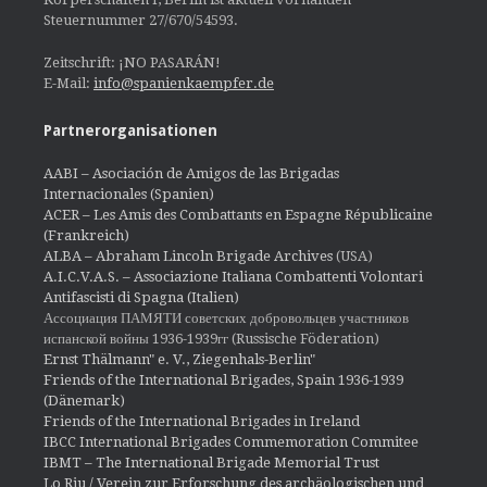
Steuernummer 27/670/54593.
Zeitschrift: ¡NO PASARÁN!
E-Mail:
info@spanienkaempfer.de
Partnerorganisationen
AABI – Asociación de Amigos de las Brigadas
Internacionales (Spanien)
ACER – Les Amis des Combattants en Espagne Républicaine
(Frankreich)
ALBA – Abraham Lincoln Brigade Archives
(USA)
A.I.C.V.A.S. – Associazione Italiana Combattenti Volontari
Antifascisti di Spagna (Italien)
Ассоциация ПАМЯТИ советских добровольцев участников
испанской войны 1936-1939гг (Russische Föderation)
Ernst Thälmann" e. V., Ziegenhals-Berlin"
Friends of the International Brigades, Spain 1936-1939
(Dänemark)
Friends of the International Brigades in Ireland
IBCC International Brigades Commemoration Commitee
IBMT – The International Brigade Memorial Trust
Lo Riu / Verein zur Erforschung des archäologischen und