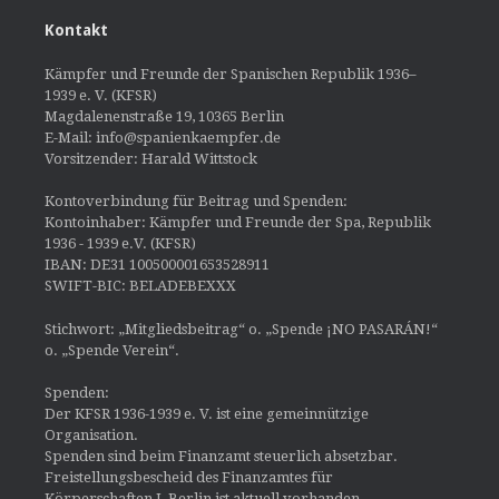
Kontakt
Kämpfer und Freunde der Spanischen Republik 1936–
1939 e. V. (KFSR)
Magdalenenstraße 19, 10365 Berlin
E-Mail: info@spanienkaempfer.de
Vorsitzender: Harald Wittstock
Kontoverbindung für Beitrag und Spenden:
Kontoinhaber: Kämpfer und Freunde der Spa, Republik
1936 - 1939 e.V. (KFSR)
IBAN: DE31 100500001653528911
SWIFT-BIC: BELADEBEXXX
Stichwort: „Mitgliedsbeitrag“ o. „Spende ¡NO PASARÁN!“
o. „Spende Verein“.
Spenden:
Der KFSR 1936-1939 e. V. ist eine gemeinnützige
Organisation.
Spenden sind beim Finanzamt steuerlich absetzbar.
Freistellungsbescheid des Finanzamtes für
Körperschaften I, Berlin ist aktuell vorhanden