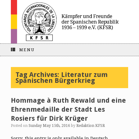
MENU
Tag Archives:
Literatur zum
Spanischen Bürgerkrieg
Hommage à Ruth Rewald und eine
Ehrenmedaille der Stadt Les
Rosiers für Dirk Krüger
Posted on
Sunday May 15th, 2016
by
Redaktion KFSR
Sorry, this entry is only available in Deutsch.