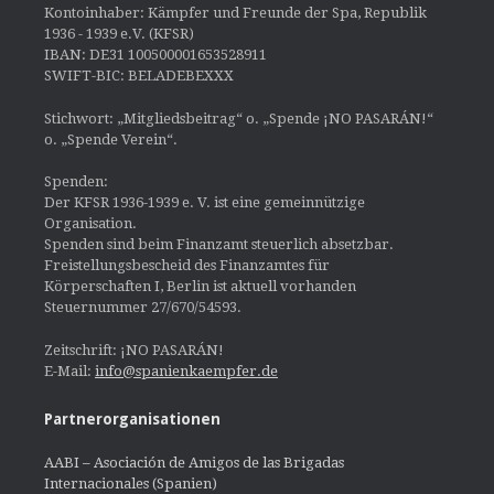
Kontoinhaber: Kämpfer und Freunde der Spa, Republik
1936 - 1939 e.V. (KFSR)
IBAN: DE31 100500001653528911
SWIFT-BIC: BELADEBEXXX
Stichwort: „Mitgliedsbeitrag“ o. „Spende ¡NO PASARÁN!“
o. „Spende Verein“.
Spenden:
Der KFSR 1936-1939 e. V. ist eine gemeinnützige
Organisation.
Spenden sind beim Finanzamt steuerlich absetzbar.
Freistellungsbescheid des Finanzamtes für
Körperschaften I, Berlin ist aktuell vorhanden
Steuernummer 27/670/54593.
Zeitschrift: ¡NO PASARÁN!
E-Mail:
info@spanienkaempfer.de
Partnerorganisationen
AABI – Asociación de Amigos de las Brigadas
Internacionales (Spanien)