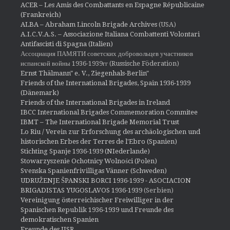
ACER – Les Amis des Combattants en Espagne Républicaine
(Frankreich)
ALBA – Abraham Lincoln Brigade Archives
(USA)
A.I.C.V.A.S. – Associazione Italiana Combattenti Volontari
Antifascisti di Spagna (Italien)
Ассоциация ПАМЯТИ советских добровольцев участников
испанской войны 1936-1939гг (Russische Föderation)
Ernst Thälmann" e. V., Ziegenhals-Berlin"
Friends of the International Brigades, Spain 1936-1939
(Dänemark)
Friends of the International Brigades in Ireland
IBCC International Brigades Commemoration Commitee
IBMT – The International Brigade Memorial Trust
Lo Riu / Verein zur Erforschung des archäologischen und
historischen Erbes der Terres de l'Ebro (Spanien)
Stichting Spanje 1936-1939 (NIederlande)
Stowarzyszenie Ochotnicy Wolności (Polen)
Svenska Spanienfrivilligas Vänner (Schweden)
UDRUŽENJE ŠPANSKI BORCI 1936-1939 - ASOCIACION
BRIGADISTAS YUGOSLAVOS 1936-1939
(Serbien)
Vereinigung österreichischer Freiwilliger in der
Spanischen Republik 1936-1939 und Freunde des
demokratischen Spanien
Freunde des IISR