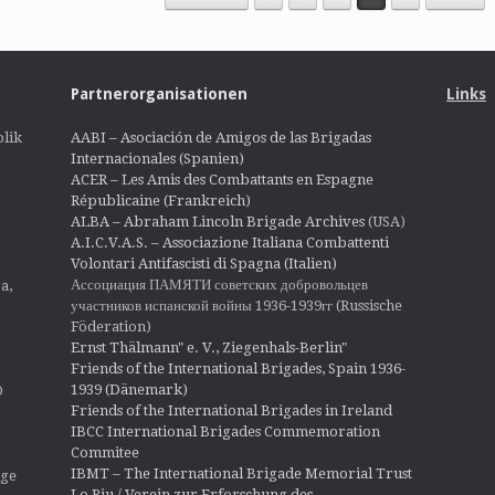
Partnerorganisationen
Links
lik
AABI – Asociación de Amigos de las Brigadas
Internacionales (Spanien)
ACER – Les Amis des Combattants en Espagne
Républicaine (Frankreich)
ALBA – Abraham Lincoln Brigade Archives
(USA)
A.I.C.V.A.S. – Associazione Italiana Combattenti
Volontari Antifascisti di Spagna (Italien)
Ассоциация ПАМЯТИ советских добровольцев
a,
участников испанской войны 1936-1939гг (Russische
Föderation)
Ernst Thälmann" e. V., Ziegenhals-Berlin"
Friends of the International Brigades, Spain 1936-
1939 (Dänemark)
O
Friends of the International Brigades in Ireland
IBCC International Brigades Commemoration
Commitee
IBMT – The International Brigade Memorial Trust
ige
Lo Riu / Verein zur Erforschung des