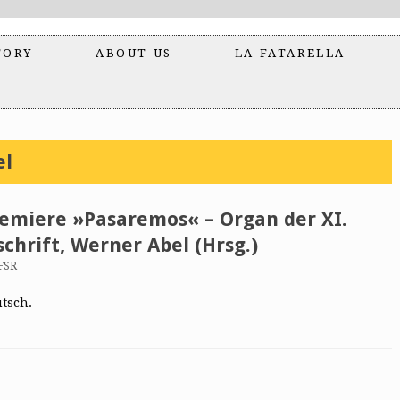
TORY
ABOUT US
LA FATARELLA
el
remiere »Pasaremos« – Organ der XI.
schrift, Werner Abel (Hrsg.)
FSR
utsch.