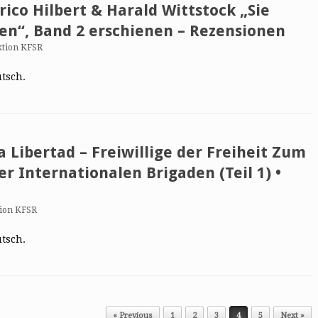
rico Hilbert & Harald Wittstock „Sie
n“, Band 2 erschienen – Rezensionen
ktion KFSR
utsch.
a Libertad – Freiwillige der Freiheit Zum
r Internationalen Brigaden (Teil 1) •
ion KFSR
utsch.
« Previous
1
2
3
4
5
Next »