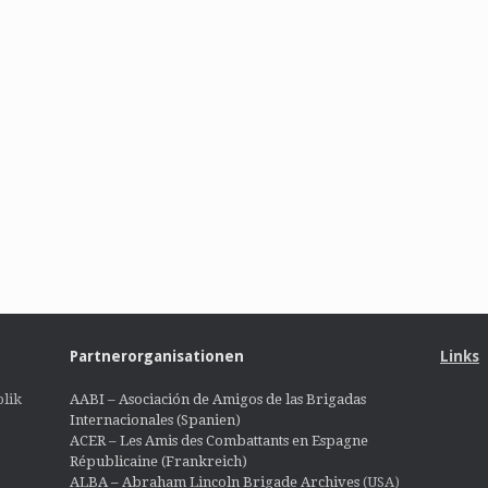
Partnerorganisationen
Links
lik
AABI – Asociación de Amigos de las Brigadas
Internacionales (Spanien)
ACER – Les Amis des Combattants en Espagne
Républicaine (Frankreich)
ALBA – Abraham Lincoln Brigade Archives
(USA)