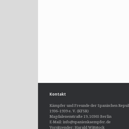
Kontakt
Kämpfer und Freunde der Spanischen Repub
1936–1939 e. V. (KFSR)
Magdalenenstraße 19, 10365 Berlin
E-Mail: info@spanienkaempfer.de
Vorsitzender: Harald Wittstock