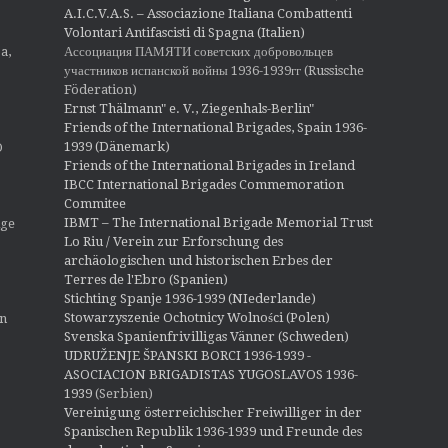
A.I.C.V.A.S. – Associazione Italiana Combattenti
Volontari Antifascisti di Spagna (Italien)
Ассоциация ПАМЯТИ советских добровольцев
a,
участников испанской войны 1936-1939гг (Russische
Föderation)
Ernst Thälmann" e. V., Ziegenhals-Berlin"
Friends of the International Brigades, Spain 1936-
1939 (Dänemark)
O
Friends of the International Brigades in Ireland
IBCC International Brigades Commemoration
Commitee
IBMT – The International Brigade Memorial Trust
ige
Lo Riu / Verein zur Erforschung des
archäologischen und historischen Erbes der
Terres de l'Ebro (Spanien)
Stichting Spanje 1936-1939 (NIederlande)
Stowarzyszenie Ochotnicy Wolności (Polen)
en
Svenska Spanienfrivilligas Vänner (Schweden)
UDRUŽENJE ŠPANSKI BORCI 1936-1939 -
ASOCIACION BRIGADISTAS YUGOSLAVOS 1936-
1939
(Serbien)
Vereinigung österreichischer Freiwilliger in der
Spanischen Republik 1936-1939 und Freunde des