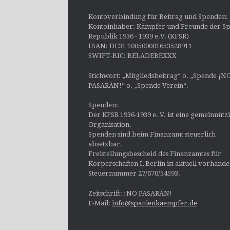
Kontoverbindung für Beitrag und Spenden:
Kontoinhaber: Kämpfer und Freunde der Sp
Republik 1936 - 1939 e.V. (KFSR)
IBAN: DE31 100500001653528911
SWIFT-BIC: BELADEBEXXX
Stichwort: „Mitgliedsbeitrag“ o. „Spende ¡N
PASARÁN!“ o. „Spende Verein“.
Spenden:
Der KFSR 1936-1939 e. V. ist eine gemeinnütz
Organisation.
Spenden sind beim Finanzamt steuerlich
absetzbar.
Freistellungsbescheid des Finanzamtes für
Körperschaften I, Berlin ist aktuell vorhand
Steuernummer 27/670/54593.
Zeitschrift: ¡NO PASARÁN!
E-Mail:
info@spanienkaempfer.de