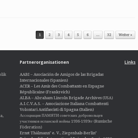
1
2
3
4
5
6
…
32
Weiter »
Partnerorganisationen
Links
lik
AABI – Asociación de Amigos de las Brigadas
Internacionales (Spanien)
ACER – Les Amis des Combattants en Espagne
Républicaine (Frankreich)
ALBA – Abraham Lincoln Brigade Archives
(USA)
A.I.C.V.A.S. – Associazione Italiana Combattenti
Volontari Antifascisti di Spagna (Italien)
Ассоциация ПАМЯТИ советских добровольцев
a,
участников испанской войны 1936-1939гг (Russische
Föderation)
Ernst Thälmann" e. V., Ziegenhals-Berlin"