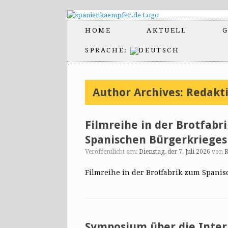
HOME
AKTUELL
G
SPRACHE:
Author Archives:
Redakt
Filmreihe in der Brotfabr
Spanischen Bürgerkrieges
Veröffentlicht am:
Dienstag, der 7. Juli 2026
von
R
Filmreihe in der Brotfabrik zum Spani
Symposium über die Inter