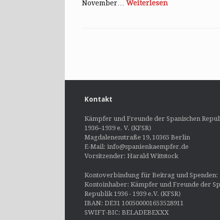
November…
Weiterlesen
Post navigation
Kontakt
Kämpfer und Freunde der Spanischen Repub
1936–1939 e. V. (KFSR)
Magdalenenstraße 19, 10365 Berlin
E-Mail: info@spanienkaempfer.de
Vorsitzender: Harald Wittstock
Kontoverbindung für Beitrag und Spenden:
Kontoinhaber: Kämpfer und Freunde der Sp
Republik 1936 - 1939 e.V. (KFSR)
IBAN: DE31 100500001653528911
SWIFT-BIC: BELADEBEXXX