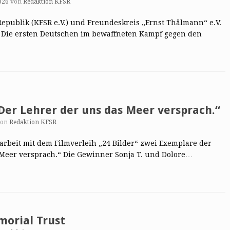
026
von
Redaktion KFSR
publik (KFSR e.V.) und Freundeskreis „Ernst Thälmann“ e.V.
 Die ersten Deutschen im bewaffneten Kampf gegen den
Der Lehrer der uns das Meer versprach.“
von
Redaktion KFSR
rbeit mit dem Filmverleih „24 Bilder“ zwei Exemplare der
Meer versprach.“ Die Gewinner Sonja T. und Dolore…
morial Trust