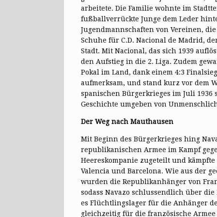
arbeitete. Die Familie wohnte im Stadtt
fußballverrückte Junge dem Leder hinter
Jugendmannschaften von Vereinen, die 
Schuhe für C.D. Nacional de Madrid, de
Stadt. Mit Nacional, das sich 1939 auflös
den Aufstieg in die 2. Liga. Zudem gew
Pokal im Land, dank einem 4:3 Finalsie
aufmerksam, und stand kurz vor dem Wec
spanischen Bürgerkrieges im Juli 1936 
Geschichte umgeben von Unmenschlichk
Der Weg nach Mauthausen
Mit Beginn des Bürgerkrieges hing Nav
republikanischen Armee im Kampf gegen
Heereskompanie zugeteilt und kämpfte a
Valencia und Barcelona. Wie aus der ge
wurden die Republikanhänger von Fran
sodass Navazo schlussendlich über die
es Flüchtlingslager für die Anhänger d
gleichzeitig für die französische Arm