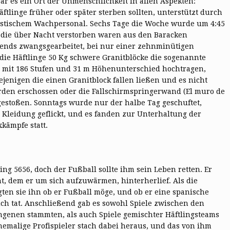
r es ein Ort der Unmenschlichkeit in allen Aspekten:
äftlinge früher oder später sterben sollten, unterstützt durch
istischem Wachpersonal. Sechs Tage die Woche wurde um 4:45
n die über Nacht verstorben waren aus den Baracken
ends zwangsgearbeitet, bei nur einer zehnminütigen
e Häftlinge 50 Kg schwere Granitblöcke die sogenannte
e) mit 186 Stufen und 31 m Höhenunterschied hochtragen,
ejenigen die einen Granitblock fallen ließen und es nicht
den erschossen oder die Fallschirmspringerwand (El muro de
 gestoßen. Sonntags wurde nur der halbe Tag geschuftet,
 Kleidung geflickt, und es fanden zur Unterhaltung der
kämpfe statt.
ng 5656, doch der Fußball sollte ihm sein Leben retten. Er
t, dem er um sich aufzuwärmen, hinterherlief. Als die
ten sie ihn ob er Fußball möge, und ob er eine spanische
ch tat. Anschließend gab es sowohl Spiele zwischen den
ngenen stammten, als auch Spiele gemischter Häftlingsteams
emalige Profispieler stach dabei heraus, und das von ihm