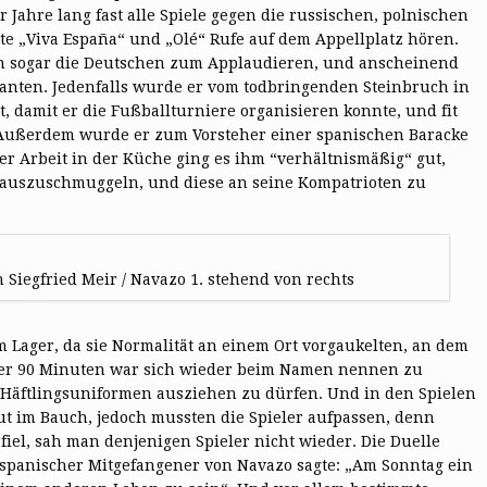
Jahre lang fast alle Spiele gegen die russischen, polnischen
e „Viva España“ und „Olé“ Rufe auf dem Appellplatz hören.
en sogar die Deutschen zum Applaudieren, und anscheinend
nten. Jedenfalls wurde er vom todbringenden Steinbruch in
, damit er die Fußballturniere organisieren konnte, und fit
. Außerdem wurde er zum Vorsteher einer spanischen Baracke
r Arbeit in der Küche ging es ihm “verhältnismäßig“ gut,
nauszuschmuggeln, und diese an seine Kompatrioten zu
Siegfried Meir / Navazo 1. stehend von rechts
m Lager, da sie Normalität an einem Ort vorgaukelten, an dem
 der 90 Minuten war sich wieder beim Namen nennen zu
 Häftlingsuniformen ausziehen zu dürfen. Und in den Spielen
ut im Bauch, jedoch mussten die Spieler aufpassen, denn
iel, sah man denjenigen Spieler nicht wieder. Die Duelle
n spanischer Mitgefangener von Navazo sagte: „Am Sonntag ein