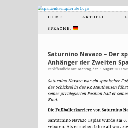
HOME
AKTUELL
G
SPRACHE:
Saturnino Navazo – Der s
Anhänger der Zweiten Spa
Veröffentlicht am:
Montag, der 7. August 2017
vo
Saturnino Navazo war ein spanischer Fuß
das Schicksal in das KZ Mauthausen führt
seiner privilegierten Position half er sei
Kind.
Die Fußballerkarriere von Saturnino N
Santurnino Navazo Tapias wurde am 6. F
geboren. Als er sieben Jahre alt war, zo