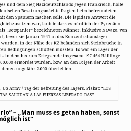
ges und dem Sieg Nazideutschlands gegen Frankreich, holte
e deutschen Besatzungsmächte fragten beim befreundeten
it den Spaniern machen solle. Die lapidare Antwort die
leichzusetzen war, lautete dass es nördlich der Pyrenäen
als „Rotspanier“ bezeichneten Männer, inklusive Navazo, von
rt, bevor sie Januar 1941 in das Konzentrationslager
 wurden. In der Nähe des KZ befanden sich Steinbrüche in
aren Bedingungen schuften mussten. Es war ein Lager der
it – in dem bis zum Kriegsende insgesamt 197.464 Häftlinge
100.000 ermordet wurden, bzw. an den Folgen der Arbeit
on denen ungefähr 2.000 überlebten.
, US Army / Tag der Befreiung des Lagers. Plakat: “LOS
STAS SALUDAN A LAS FUERZAS LIBERADO-RAS”
rlo“ – „Man muss es getan haben, sonst
öglich ist“