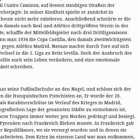
eil Cuatro Caminos, auf dessen staubigen Straßen der
herjagte. In seiner Kindheit spielte er zunächst in
heute nicht mehr existieren. Anschließend schnürte er die
m damals nach Real und Atlético drittgrößten Verein in der
te, schaffte der Mittelfeldspieler nach drei Drittligasaisons
ann man 1934 die Copa Castilla, den damals zweitwichtigsten
g gegen Atlético Madrid. Navazo machte durch Tore auf sich
hsel in die 1. Liga zu Betis Sevilla. Doch der Ausbruch des
sollte auch sein Leben verändern, und eine emotionale
eit schreiben.
azo seine Fußballschuhe an den Nagel, und schloss sich der
 die franquistischen Putschisten an. Er wurde der 20.
ls Karabinerschütze im Verlauf des Krieges in Madrid,
ografischen Lage der genannten Städte zu entnehmen ist,
cos Truppen immer weiter gen Norden gedrängt und besiegt,
 Pyrenäen nach Frankreich fliehen musste. In Frankreich gab
er Republikaner, wo sie versorgt wurden und in denen sie
ee arbeiteten. Dem Krieg im eigenen Land war man entkommen,