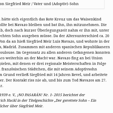
n Siegfried Meir / Vater und (Adoptiv)-Sohn
n hätte sich eigentlich das Rote Kreuz um das Waisenkind
ollte bei Navazo bleiben und bat ihn, ihn mitzunehmen. Die
b, doch nach kurzer Überlegungszeit nahm er ihn mit, unter
 echten Sohn ausgeben müsse. Da der Altersunterschied ca. 20
 Von da an hieß Siegfried Meir Luis Navazo, und wohnte in der
nos, Madrid. Zusammen mit anderen spanischen Republikanern
 Toulouse. Im Gegensatz zu allen anderen Gefangenen konnten
anco weiterhin an der Macht war. Navazo fing an bei Union
ielen, mit denen er drei regionale Meisterschaften in Folge
 französischen Städtchen, die mit seinem Adoptivsohn
m Grund verließ Siegfried mit 14 Jahren Revel, und arbeitete
er. Der Kontakt riss nie ab, und bis zum Tod Navazos am 27.
r.
-1939 e. V., ¡NO PASARÁN! Nr. 1- 2015 berichtet der
rich Hackl in der Titelgeschichte „Der gerettete Sohn – Ein
icher über Siegfried Meir.