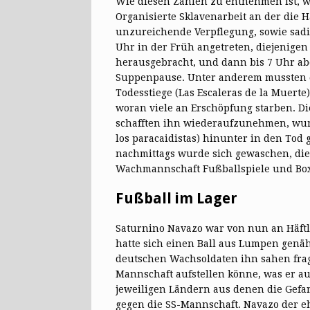
Wie diesen Zahlen zu entnehmen ist, wa
Organisierte Sklavenarbeit an der die H
unzureichende Verpflegung, sowie sad
Uhr in der Früh angetreten, diejenige
herausgebracht, und dann bis 7 Uhr ab
Suppenpause. Unter anderem mussten di
Todesstiege (Las Escaleras de la Muert
woran viele an Erschöpfung starben. Di
schafften ihn wiederaufzunehmen, wur
los paracaidistas) hinunter in den Tod
nachmittags wurde sich gewaschen, die
Wachmannschaft Fußballspiele und Box
Fußball im Lager
Saturnino Navazo war von nun an Häftli
hatte sich einen Ball aus Lumpen genäh
deutschen Wachsoldaten ihn sahen frag
Mannschaft aufstellen könne, was er au
jeweiligen Ländern aus denen die Gefa
gegen die SS-Mannschaft. Navazo der eh