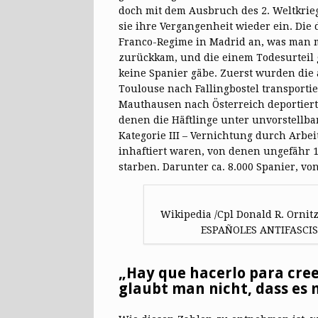
doch mit dem Ausbruch des 2. Weltkrie
sie ihre Vergangenheit wieder ein. Di
Franco-Regime in Madrid an, was man m
zurückkam, und die einem Todesurteil g
keine Spanier gäbe. Zuerst wurden die 
Toulouse nach Fallingbostel transportie
Mauthausen nach Österreich deportiert
denen die Häftlinge unter unvorstellb
Kategorie III – Vernichtung durch Arbe
inhaftiert waren, von denen ungefähr 
starben. Darunter ca. 8.000 Spanier, v
Wikipedia /Cpl Donald R. Ornitz
ESPAÑOLES ANTIFASCI
„Hay que hacerlo para cree
glaubt man nicht, dass es m