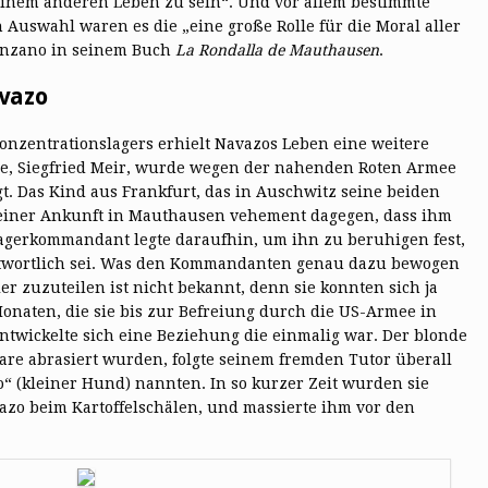
 einem anderen Leben zu sein“. Und vor allem bestimmte
Auswahl waren es die „eine große Rolle für die Moral aller
Manzano in seinem Buch
La Rondalla de Mauthausen
.
avazo
onzentrationslagers erhielt Navazos Leben eine weitere
de, Siegfried Meir, wurde wegen der nahenden Roten Armee
. Das Kind aus Frankfurt, das in Auschwitz seine beiden
i seiner Ankunft in Mauthausen vehement dagegen, dass ihm
agerkommandant legte daraufhin, um ihn zu beruhigen fest,
antwortlich sei. Was den Kommandanten genau dazu bewogen
r zuzuteilen ist nicht bekannt, denn sie konnten sich ja
Monaten, die sie bis zur Befreiung durch die US-Armee in
wickelte sich eine Beziehung die einmalig war. Der blonde
are abrasiert wurden, folgte seinem fremden Tutor überall
o“ (kleiner Hund) nannten. In so kurzer Zeit wurden sie
azo beim Kartoffelschälen, und massierte ihm vor den